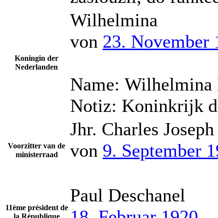
Wilhelmina
von
23. November 
Koningin der
Nederlanden
Name:
Wilhelmina 
Notiz:
Koninkrijk 
Jhr. Charles Josep
von
9. September 
Voorzitter van de
ministerraad
Paul Deschanel
11ème président de
18. Februar 1920
la République