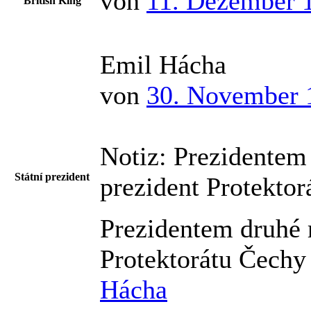
von
11. Dezember 
British King
Emil Hácha
von
30. November 
Notiz:
Prezidentem 
Státní prezident
prezident Protekto
Prezidentem druhé r
Protektorátu Čech
Hácha