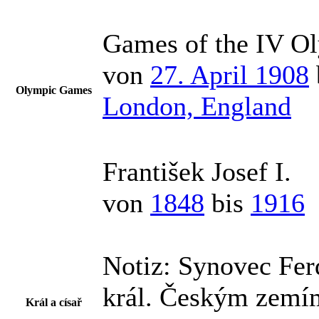
Games of the IV O
von
27. April 1908
Olympic Games
London, England
František Josef I.
von
1848
bis
1916
Notiz:
Synovec Ferd
král. Českým zemím 
Král a císař