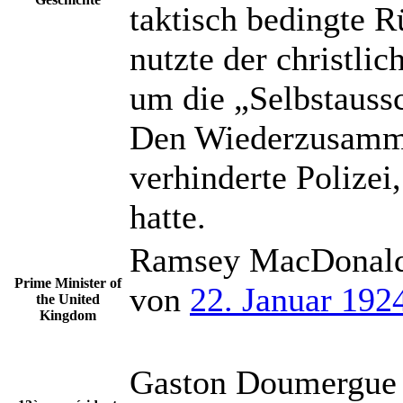
taktisch bedingte R
nutzte der christli
um die „Selbstauss
Den Wiederzusammen
verhinderte Polizei
hatte.
Ramsey MacDonal
Prime Minister of
von
22. Januar 192
the United
Kingdom
Gaston Doumergue