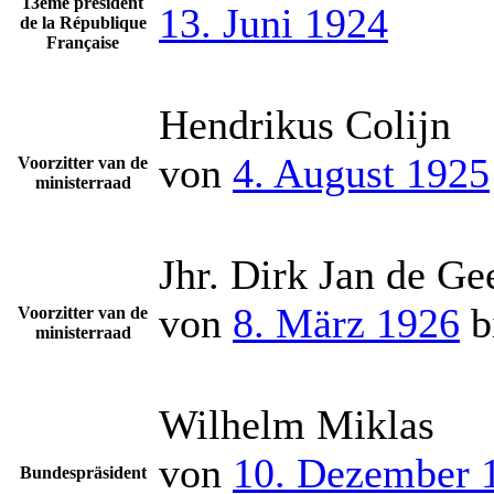
13ème président
13. Juni 1924
de la République
Française
Hendrikus Colijn
von
4. August 1925
Voorzitter van de
ministerraad
Jhr. Dirk Jan de Ge
von
8. März 1926
b
Voorzitter van de
ministerraad
Wilhelm Miklas
von
10. Dezember 
Bundespräsident