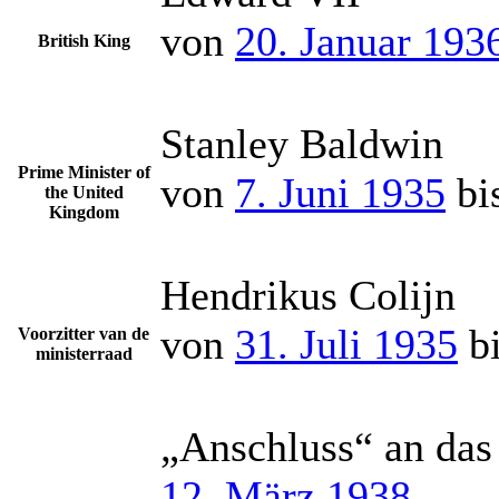
von
20. Januar 193
British King
Stanley Baldwin
Prime Minister of
von
7. Juni 1935
bi
the United
Kingdom
Hendrikus Colijn
von
31. Juli 1935
b
Voorzitter van de
ministerraad
„Anschluss“ an das
12. März 1938