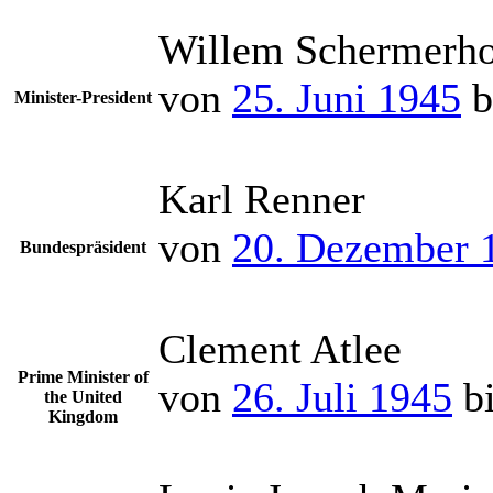
Willem Schermerh
von
25. Juni 1945
b
Minister-President
Karl Renner
von
20. Dezember 
Bundespräsident
Clement Atlee
Prime Minister of
von
26. Juli 1945
b
the United
Kingdom