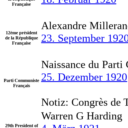
Française
Alexandre Millera
12ème président
23. September 192
de la République
Française
Naissance du Parti
25. Dezember 1920
Parti Communiste
Français
Notiz:
Congrès de 
Warren G Harding
29th President of