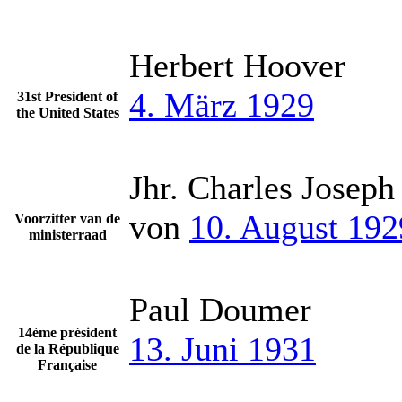
Herbert Hoover
4. März 1929
31st President of
the United States
Jhr. Charles Josep
von
10. August 192
Voorzitter van de
ministerraad
Paul Doumer
14ème président
13. Juni 1931
de la République
Française