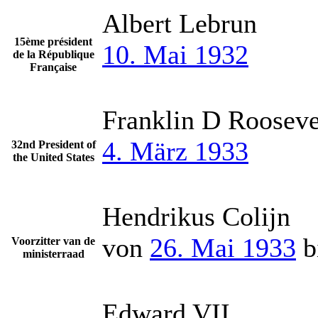
Albert Lebrun
15ème président
10. Mai 1932
de la République
Française
Franklin D Rooseve
4. März 1933
32nd President of
the United States
Hendrikus Colijn
von
26. Mai 1933
b
Voorzitter van de
ministerraad
Edward VII