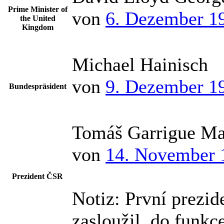
Prime Minister of
von
6. Dezember 1
the United
Kingdom
Michael Hainisch
von
9. Dezember 1
Bundespräsident
Tomáš Garrigue Ma
von
14. November 
Prezident ČSR
Notiz:
První prezid
zasloužil, do funkc