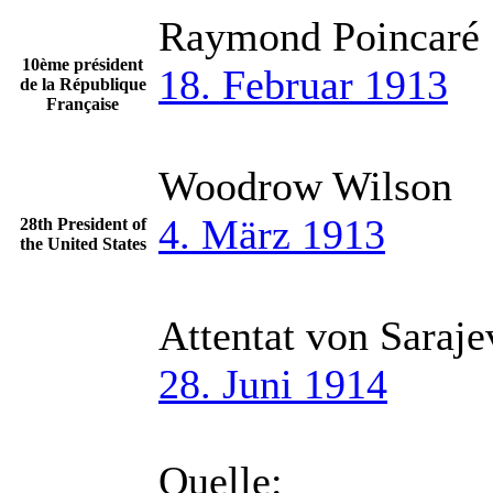
Raymond Poincaré
10ème président
18. Februar 1913
de la République
Française
Woodrow Wilson
4. März 1913
28th President of
the United States
Attentat von Saraje
28. Juni 1914
Quelle: