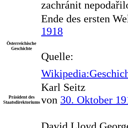
zachránit nepodařilo
Ende des ersten Wel
1918
Österreichische
Geschichte
Quelle:
Wikipedia:Geschich
Karl Seitz
von
30. Oktober 19
Präsident des
Staatsdirektoriums
David Lloyd Georg