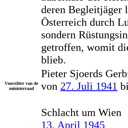
deren Begleitjäger 
Österreich durch Lu
sondern Rüstungsin
getroffen, womit di
blieb.
Pieter Sjoerds Ger
von
27. Juli 1941
b
Voorzitter van de
ministerraad
Schlacht um Wien
13. April 1945