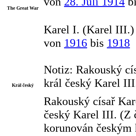
von
28. Juli 1914
b
The Great War
Karel I. (Karel III.)
von
1916
bis
1918
Notiz:
Rakouský císa
král český Karel II
Král český
Rakouský císař Kare
český Karel III. (Z
korunován českým 