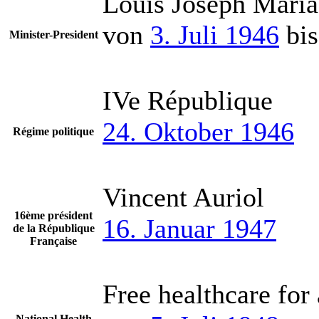
Louis Joseph Maria
von
3. Juli 1946
bi
Minister-President
IVe République
24. Oktober 1946
Régime politique
Vincent Auriol
16ème président
16. Januar 1947
de la République
Française
Free healthcare for 
National Health