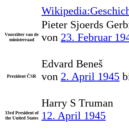
Wikipedia:Geschich
Pieter Sjoerds Ger
von
23. Februar 19
Voorzitter van de
ministerraad
Edvard Beneš
von
2. April 1945
b
Prezident ČSR
Harry S Truman
12. April 1945
33rd President of
the United States