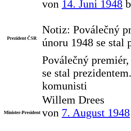
von
14. Juni 1948
b
Notiz:
Poválečný pr
Prezident ČSR
únoru 1948 se stal
Poválečný premiér,
se stal prezidentem.
komunisti
Willem Drees
von
7. August 1948
Minister-President