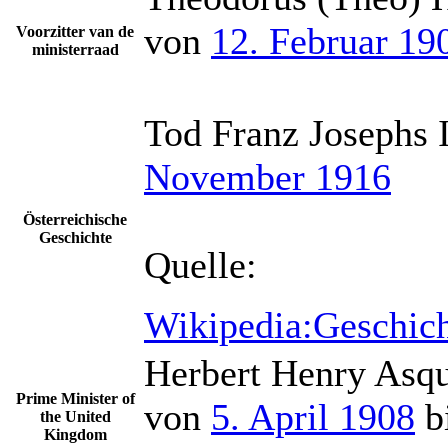
von
12. Februar 19
Voorzitter van de
ministerraad
Tod Franz Josephs I
November 1916
Österreichische
Geschichte
Quelle:
Wikipedia:Geschich
Herbert Henry Asqu
Prime Minister of
von
5. April 1908
b
the United
Kingdom