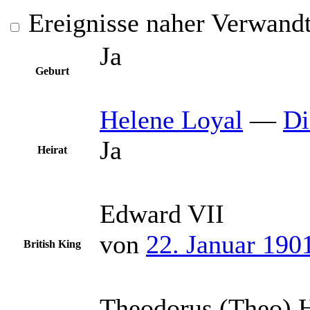
Ereignisse naher Verwand
Ja
Geburt
Helene
Loyal
—
Di
Ja
Heirat
Edward VII
von
22. Januar 190
British King
Theodorus (Theo) 