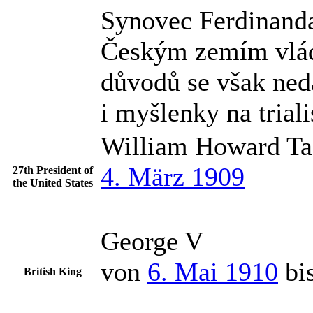
Synovec Ferdinanda 
Českým zemím vládl 
důvodů se však ned
i myšlenky na trial
William Howard Ta
4. März 1909
27th President of
the United States
George V
von
6. Mai 1910
bi
British King