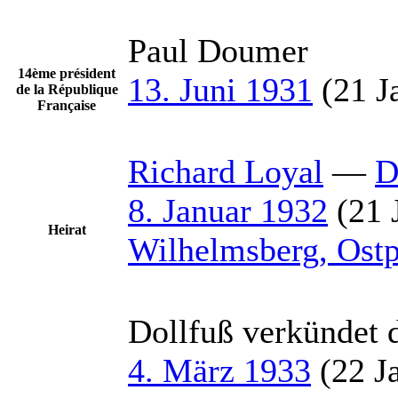
Paul Doumer
14ème président
13. Juni 1931
(21 J
de la République
Française
Richard
Loyal
—
D
8. Januar 1932
(21 
Heirat
Wilhelmsberg, Ost
Dollfuß verkündet 
4. März 1933
(22 Ja