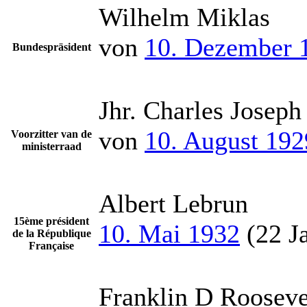
Wilhelm Miklas
von
10. Dezember 
Bundespräsident
Jhr. Charles Josep
von
10. August 192
Voorzitter van de
ministerraad
Albert Lebrun
15ème président
10. Mai 1932
(22 Ja
de la République
Française
Franklin D Rooseve