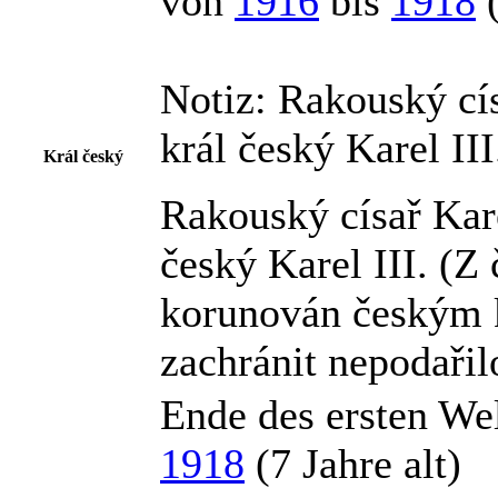
von
1916
bis
1918
Notiz:
Rakouský císa
král český Karel II
Král český
Rakouský císař Kare
český Karel III. (Z
korunován českým 
zachránit nepodařilo
Ende des ersten Wel
1918
(7 Jahre alt)