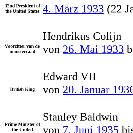
4. März 1933
(22 Ja
32nd President of
the United States
Hendrikus Colijn
von
26. Mai 1933
b
Voorzitter van de
ministerraad
Edward VII
von
20. Januar 193
British King
Stanley Baldwin
Prime Minister of
von
7. Juni 1935
bi
the United