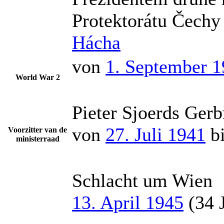
Protektorátu Čech
Hácha
von
1. September 
World War 2
Pieter Sjoerds Ger
von
27. Juli 1941
b
Voorzitter van de
ministerraad
Schlacht um Wien
13. April 1945
(34 