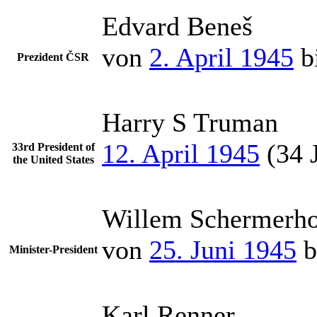
Edvard Beneš
von
2. April 1945
b
Prezident ČSR
Harry S Truman
12. April 1945
(34 
33rd President of
the United States
Willem Schermerh
von
25. Juni 1945
b
Minister-President
Karl Renner