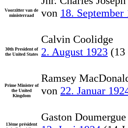
Jhr. Charles Josep
von
18. September
Voorzitter van de
ministerraad
Calvin Coolidge
2. August 1923
(13 
30th President of
the United States
Ramsey MacDonal
Prime Minister of
von
22. Januar 192
the United
Kingdom
Gaston Doumergue
13ème président