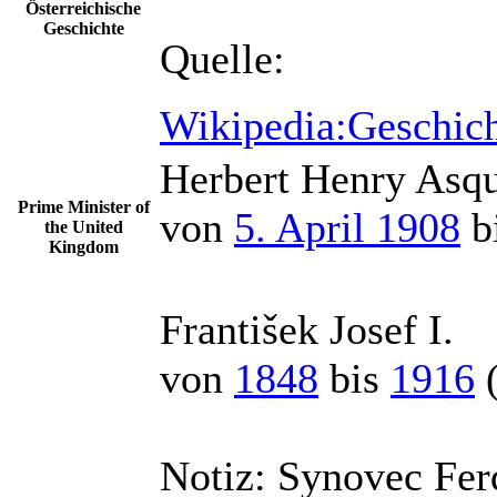
Österreichische
Geschichte
Quelle:
Wikipedia:Geschich
Herbert Henry Asqu
Prime Minister of
von
5. April 1908
b
the United
Kingdom
František Josef I.
von
1848
bis
1916
Notiz:
Synovec Ferd