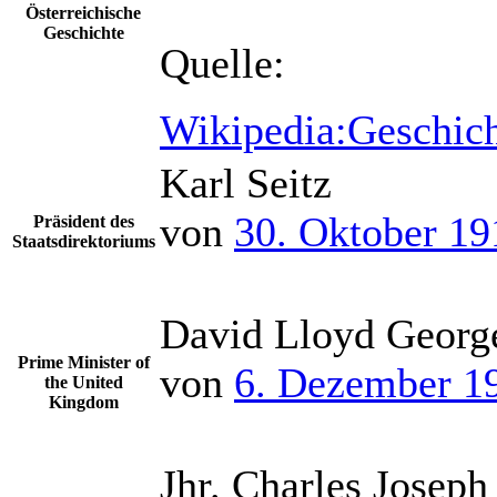
Österreichische
Geschichte
Quelle:
Wikipedia:Geschich
Karl Seitz
von
30. Oktober 19
Präsident des
Staatsdirektoriums
David Lloyd Georg
Prime Minister of
von
6. Dezember 1
the United
Kingdom
Jhr. Charles Josep