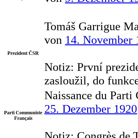
Tomáš Garrigue Ma
von
14. November 
Prezident ČSR
Notiz:
První prezid
zasloužil, do funkc
Naissance du Parti
25. Dezember 1920
Parti Communiste
Français
Notiz:
Congrès de 