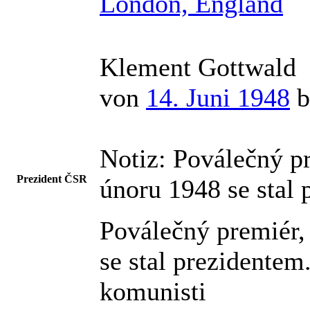
London, England
Klement Gottwald
von
14. Juni 1948
b
Notiz:
Poválečný pr
Prezident ČSR
únoru 1948 se stal
Poválečný premiér,
se stal prezidentem.
komunisti