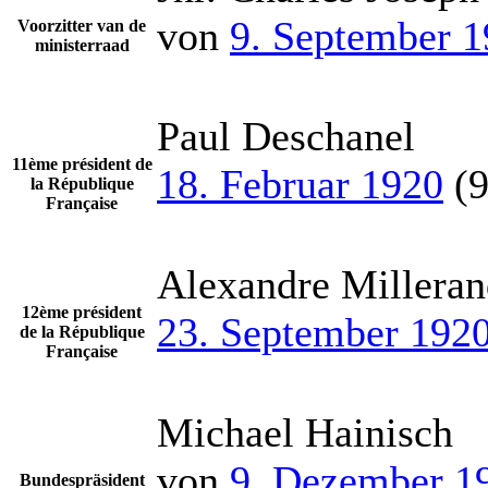
von
9. September 
Voorzitter van de
ministerraad
Paul Deschanel
11ème président de
18. Februar 1920
(9
la République
Française
Alexandre Millera
12ème président
23. September 192
de la République
Française
Michael Hainisch
von
9. Dezember 1
Bundespräsident