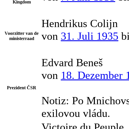
Kingdom
Hendrikus Colijn
von
31. Juli 1935
b
Voorzitter van de
ministerraad
Edvard Beneš
von
18. Dezember 
Prezident ČSR
Notiz:
Po Mnichovs
exilovou vládu.
Victoire du Peuple