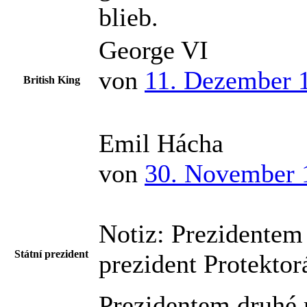
blieb.
George VI
von
11. Dezember 
British King
Emil Hácha
von
30. November 
Notiz:
Prezidentem 
Státní prezident
prezident Protekto
Prezidentem druhé r