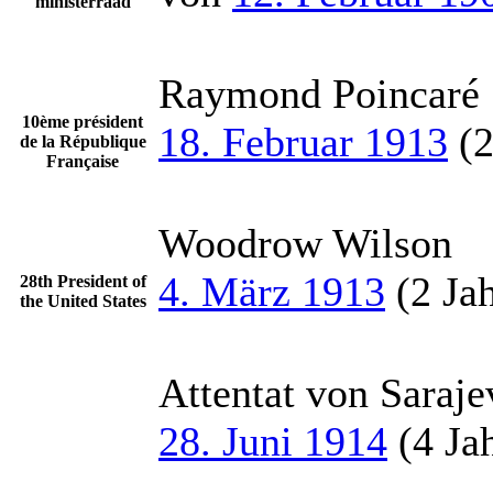
ministerraad
Raymond Poincaré
10ème président
18. Februar 1913
(2
de la République
Française
Woodrow Wilson
4. März 1913
(2 Jah
28th President of
the United States
Attentat von Saraje
28. Juni 1914
(4 Jah