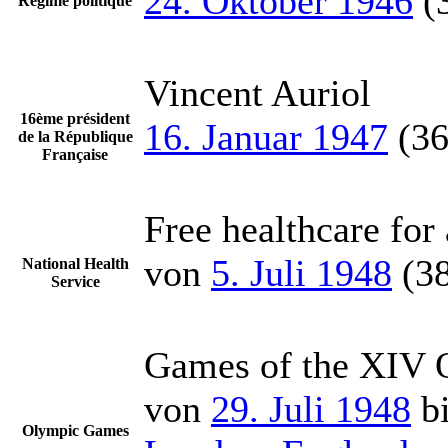
24. Oktober 1946
(
Régime politique
Vincent Auriol
16ème président
16. Januar 1947
(36
de la République
Française
Free healthcare for 
von
5. Juli 1948
(38
National Health
Service
Games of the XIV 
von
29. Juli 1948
b
Olympic Games