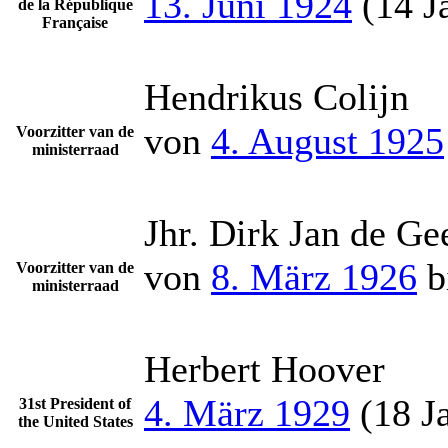
13. Juni 1924
(14 J
de la République
Française
Hendrikus Colijn
von
4. August 1925
Voorzitter van de
ministerraad
Jhr. Dirk Jan de Ge
von
8. März 1926
b
Voorzitter van de
ministerraad
Herbert Hoover
4. März 1929
(18 Ja
31st President of
the United States