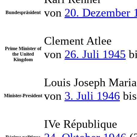
von
20. Dezember 
Bundespräsident
Clement Atlee
Prime Minister of
von
26. Juli 1945
b
the United
Kingdom
Louis Joseph Maria
von
3. Juli 1946
bi
Minister-President
IVe République