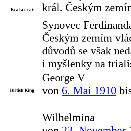
král. Českým zemím 
Král a císař
Synovec Ferdinanda 
Českým zemím vládl 
důvodů se však ned
i myšlenky na trial
George V
von
6. Mai 1910
bi
British King
Wilhelmina
von
23. November 