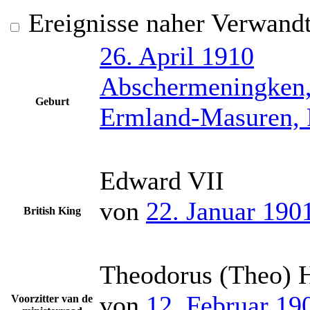
Ereignisse naher Verwand
26. April 1910
Abschermeningken,
Geburt
Ermland-Masuren, 
Edward VII
von
22. Januar 190
British King
Theodorus (Theo) 
von
12. Februar 19
Voorzitter van de