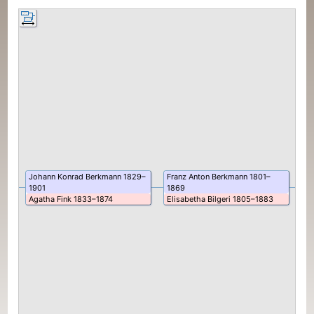
Johann Konrad
Berkmann
1829
–
Franz Anton
Berkmann
1801
–
–
Ko
1901
1869
Ma
Agatha
Fink
1833
–
1874
Elisabetha
Bilgeri
1805
–
1883