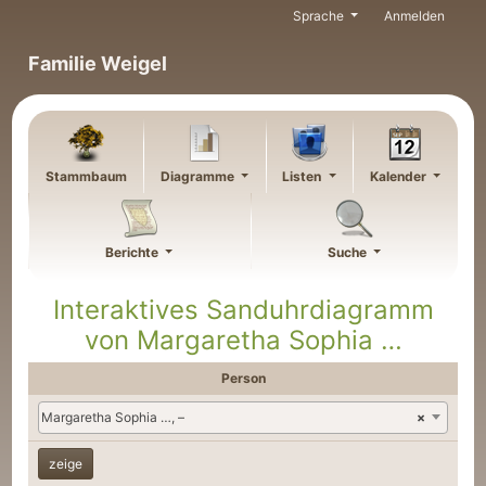
Weiter zu Hauptseite
Sprache
Anmelden
Familie Weigel
Stammbaum
Diagramme
Listen
Kalender
Berichte
Suche
Interaktives Sanduhrdiagramm
von
Margaretha Sophia
…
Person
Nikolaus Emil
Pezold
1884
–
–
Anna
Rell (Röll)
–
Margaretha Sophia …, –
×
Christoph (Andreas?)
Pezold
1886
–