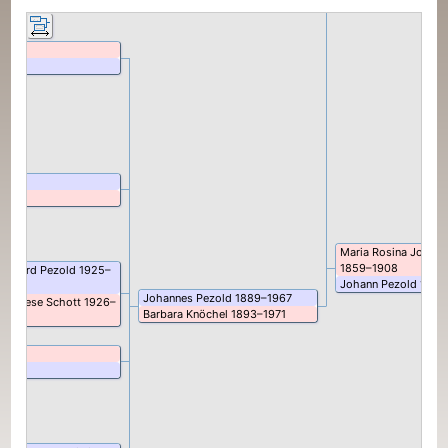
h
–
h
–
h
–
h
–
Maria Rosina Johan
1859
–
1908
eonhard
Pezold
1925
–
Johann
Pezold
1860
Johannes
Pezold
1889
–
1967
Anneliese
Schott
1926
–
Barbara
Knöchel
1893
–
1971
h
–
h
–