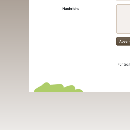
Nachricht
Absen
Für tec