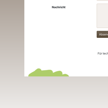
Nachricht
Absen
Für tec