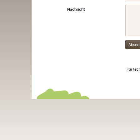
Nachricht
Absen
Für tec