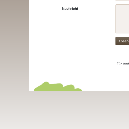
Nachricht
Absen
Für tec