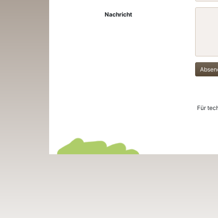
Nachricht
Absen
Für tec