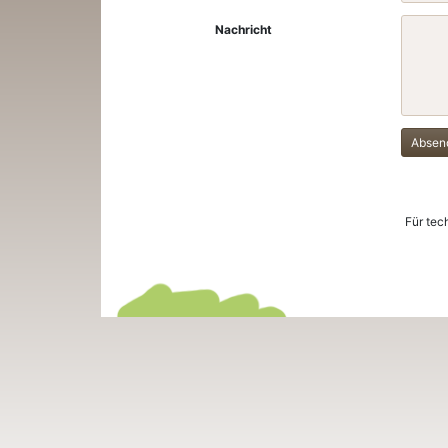
Nachricht
Absen
Für tec