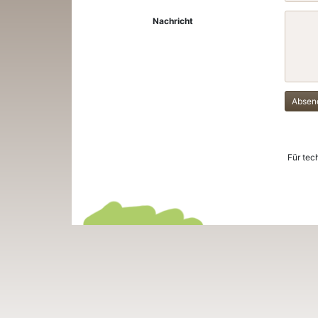
Nachricht
Absen
Für tec