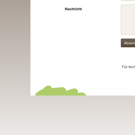
Nachricht
Absen
Für tec