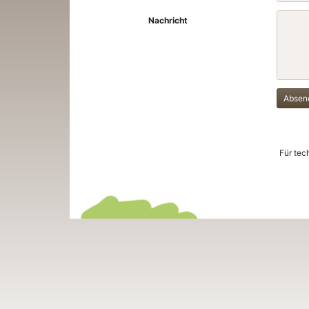
Nachricht
Absen
Für tec