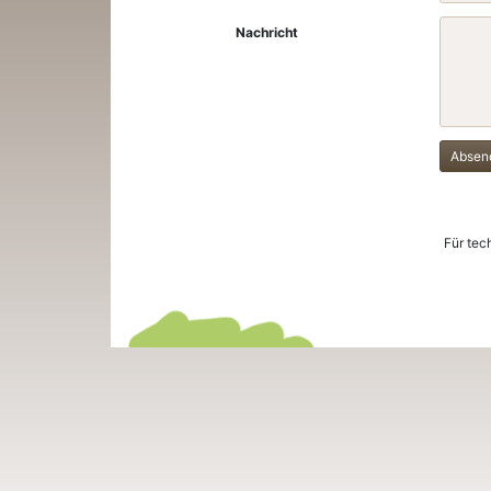
Nachricht
Absen
Für tec