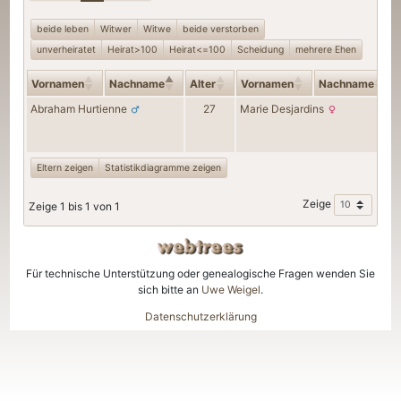
beide leben
Witwer
Witwe
beide verstorben
unverheiratet
Heirat>100
Heirat<=100
Scheidung
mehrere Ehen
Vornamen
Nachname
Alter
Vornamen
Nachname
Abraham
Hurtienne
27
Marie
Desjardins
Eltern zeigen
Statistikdiagramme zeigen
Zeige
Zeige 1 bis 1 von 1
Für technische Unterstützung oder genealogische Fragen wenden Sie
sich bitte an
Uwe Weigel
.
Datenschutzerklärung