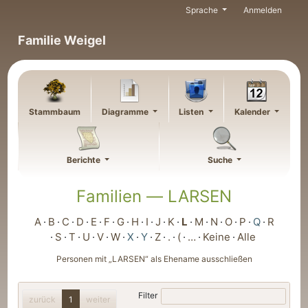
Weiter zu Hauptseite
Sprache
Anmelden
Familie Weigel
Stammbaum
Diagramme
Listen
Kalender
Berichte
Suche
Familien —
LARSEN
A
B
C
D
E
F
G
H
I
J
K
L
M
N
O
P
Q
R
S
T
U
V
W
X
Y
Z
.
(
…
Keine
Alle
Personen mit „
LARSEN
“ als Ehename ausschließen
Filter
zurück
1
weiter