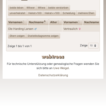
beide leben
Witwer
Witwe
beide verstorben
unverheiratet
Heirat>100
Heirat<=100
Scheidung
mehrere Ehen
Vornamen
Nachname
Alter
Vornamen
Nachname
Ole Harding
Larsen
Vertraulich
Eltern zeigen
Statistikdiagramme zeigen
Zeige
Zeige 1 bis 1 von 1
Für technische Unterstützung oder genealogische Fragen wenden Sie
sich bitte an
Uwe Weigel
.
Datenschutzerklärung