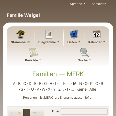
Weiter zu Hauptseite
Sprache
Anmelden
Familie Weigel
Stammbaum
Diagramme
Listen
Kalender
Berichte
Suche
Familien —
MERK
A
B
C
D
E
F
G
H
I
J
K
L
M
N
O
P
Q
R
S
T
U
V
W
X
Y
Z
.
(
…
Keine
Alle
Personen mit „
MERK
“ als Ehename ausschließen
Filter
zurück
1
weiter