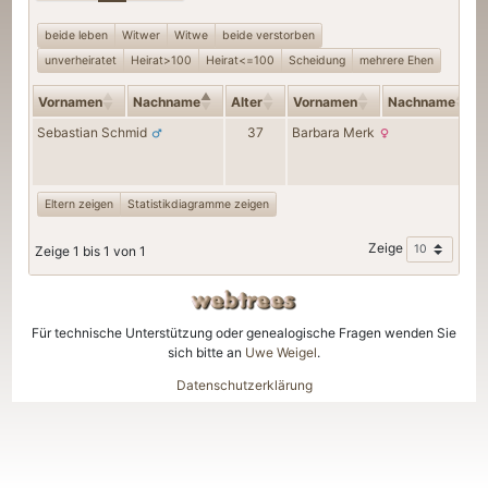
beide leben
Witwer
Witwe
beide verstorben
unverheiratet
Heirat>100
Heirat<=100
Scheidung
mehrere Ehen
Vornamen
Nachname
Alter
Vornamen
Nachname
Sebastian
Schmid
37
Barbara
Merk
Eltern zeigen
Statistikdiagramme zeigen
Zeige
Zeige 1 bis 1 von 1
Für technische Unterstützung oder genealogische Fragen wenden Sie
sich bitte an
Uwe Weigel
.
Datenschutzerklärung