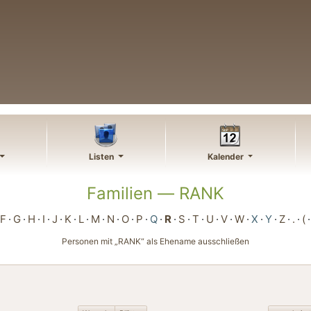
Listen
Kalender
Familien —
RANK
F
G
H
I
J
K
L
M
N
O
P
Q
R
S
T
U
V
W
X
Y
Z
.
(
Personen mit „
RANK
“ als Ehename ausschließen