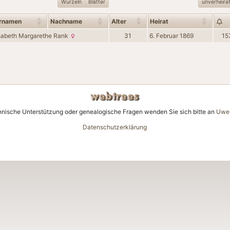
Wurzeln
Blätter
unverheira
rnamen
Nachname
Alter
Heirat
isabeth Margarethe
Rank
31
6. Februar 1869
15
hnische Unterstützung oder genealogische Fragen wenden Sie sich bitte an
Uwe 
Datenschutzerklärung