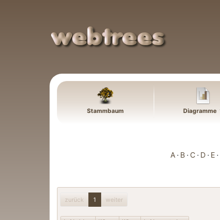
Weiter zu Hauptseite
Stammbaum
Diagramme
A
B
C
D
E
zurück
1
weiter