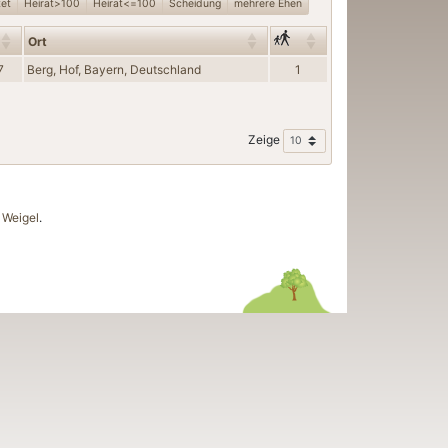
tet
Heirat>100
Heirat<=100
Scheidung
mehrere Ehen
Ort
7
Berg, Hof, Bayern, Deutschland
1
Zeige
Weigel
.