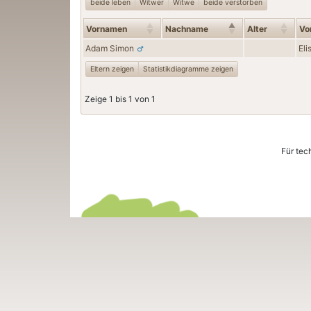
beide leben
Witwer
Witwe
beide verstorben
Vornamen
Nachname
Alter
Vo
Adam
Simon
El
Eltern zeigen
Statistikdiagramme zeigen
Zeige 1 bis 1 von 1
Für tec