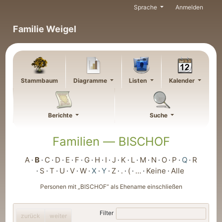
Weiter zu Hauptseite
Sprache
Anmelden
Familie Weigel
Stammbaum
Diagramme
Listen
Kalender
Berichte
Suche
Familien —
BISCHOF
A
B
C
D
E
F
G
H
I
J
K
L
M
N
O
P
Q
R
S
T
U
V
W
X
Y
Z
.
(
…
Keine
Alle
Personen mit „
BISCHOF
“ als Ehename einschließen
Filter
zurück
weiter