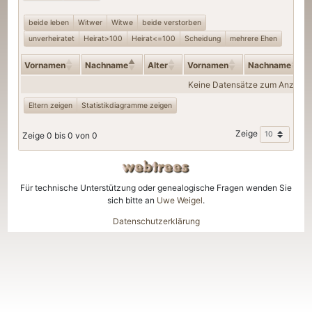
beide leben
Witwer
Witwe
beide verstorben
unverheiratet
Heirat>100
Heirat<=100
Scheidung
mehrere Ehen
Vornamen
Nachname
Alter
Vornamen
Nachname
Keine Datensätze zum Anzeige
Eltern zeigen
Statistikdiagramme zeigen
Zeige
Zeige 0 bis 0 von 0
Für technische Unterstützung oder genealogische Fragen wenden Sie
sich bitte an
Uwe Weigel
.
Datenschutzerklärung