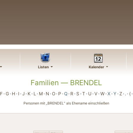
Listen
Kalender
Familien —
BRENDEL
F
G
H
I
J
K
L
M
N
O
P
Q
R
S
T
U
V
W
X
Y
Z
.
(
Personen mit „
BRENDEL
“ als Ehename einschließen