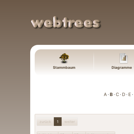
Weiter zu Hauptseite
Stammbaum
Diagramme
A
B
C
D
E
zurück
1
weiter