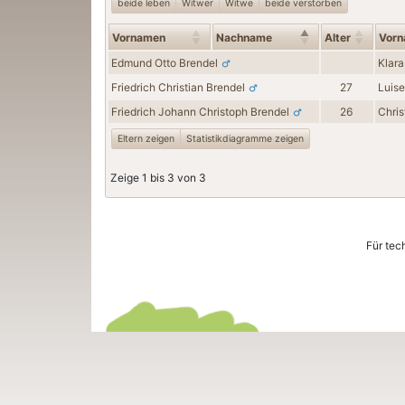
beide leben
Witwer
Witwe
beide verstorben
Vornamen
Nachname
Alter
Vor
Edmund Otto
Brendel
Klar
Friedrich Christian
Brendel
27
Luis
Friedrich Johann Christoph
Brendel
26
Chris
Eltern zeigen
Statistikdiagramme zeigen
Zeige 1 bis 3 von 3
Für tec