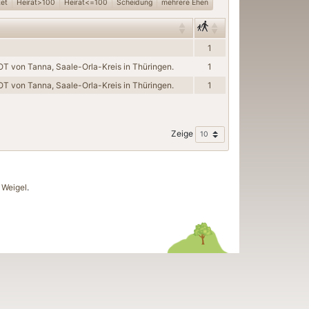
tet
Heirat>100
Heirat<=100
Scheidung
mehrere Ehen
1
OT von Tanna, Saale-Orla-Kreis in Thüringen.
1
OT von Tanna, Saale-Orla-Kreis in Thüringen.
1
Zeige
Weigel
.