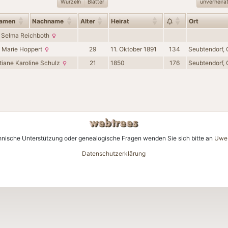
Wurzeln
Blätter
unverheira
namen
Nachname
Alter
Heirat
Ort
a Selma
Reichboth
e Marie
Hoppert
29
11. Oktober 1891
134
Seubtendorf, 
tiane Karoline
Schulz
21
1850
176
Seubtendorf, 
hnische Unterstützung oder genealogische Fragen wenden Sie sich bitte an
Uwe 
Datenschutzerklärung