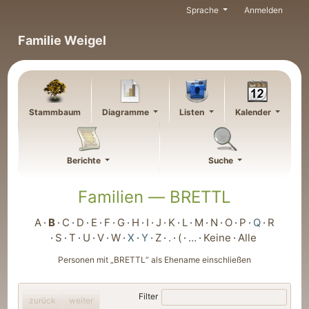
Weiter zu Hauptseite
Sprache
Anmelden
Familie Weigel
Stammbaum
Diagramme
Listen
Kalender
Berichte
Suche
Familien —
BRETTL
A
B
C
D
E
F
G
H
I
J
K
L
M
N
O
P
Q
R
S
T
U
V
W
X
Y
Z
.
(
…
Keine
Alle
Personen mit „
BRETTL
“ als Ehename einschließen
Filter
zurück
weiter