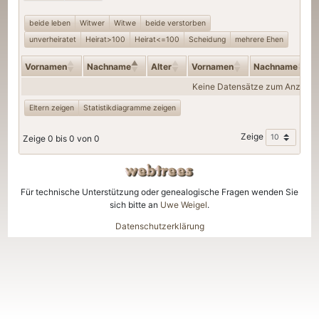
beide leben
Witwer
Witwe
beide verstorben
unverheiratet
Heirat>100
Heirat<=100
Scheidung
mehrere Ehen
Vornamen
Nachname
Alter
Vornamen
Nachname
Keine Datensätze zum Anzeige
Eltern zeigen
Statistikdiagramme zeigen
Zeige
Zeige 0 bis 0 von 0
Für technische Unterstützung oder genealogische Fragen wenden Sie
sich bitte an
Uwe Weigel
.
Datenschutzerklärung