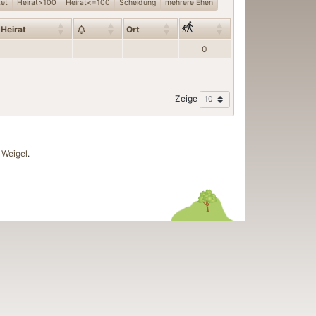
tet
Heirat>100
Heirat<=100
Scheidung
mehrere Ehen
Heirat
Ort
0
Zeige
Weigel
.