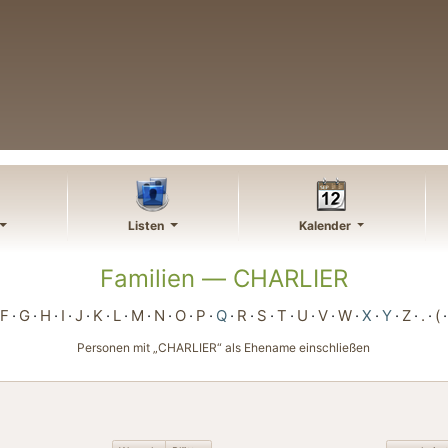
Listen
Kalender
Familien —
CHARLIER
F
G
H
I
J
K
L
M
N
O
P
Q
R
S
T
U
V
W
X
Y
Z
.
(
Personen mit „
CHARLIER
“ als Ehename einschließen