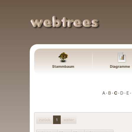
Weiter zu Hauptseite
Stammbaum
Diagramme
A
B
C
D
E
zurück
1
weiter