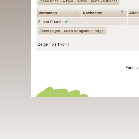
beide leben
Witwer
Witwe
beide verstorben
Vornamen
Nachname
Alter
Simon
Charlier
Eltern zeigen
Statistikdiagramme zeigen
Zeige 1 bis 1 von 1
Für tec