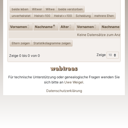
beide leben
Witwer
Witwe
beide verstorben
unverheiratet
Heirat>100
Heirat<=100
Scheidung
mehrere Ehen
Vornamen
Nachname
Alter
Vornamen
Nachname
Keine Datensätze zum Anzeige
Eltern zeigen
Statistikdiagramme zeigen
Zeige
Zeige 0 bis 0 von 0
Für technische Unterstützung oder genealogische Fragen wenden Sie
sich bitte an
Uwe Weigel
.
Datenschutzerklärung