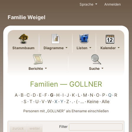
Weiter zu Hauptseite
Sprache
Anmelden
Familie Weigel
Stammbaum
Diagramme
Listen
Kalender
Berichte
Suche
Familien —
GOLLNER
A
B
C
D
E
F
G
H
I
J
K
L
M
N
O
P
Q
R
S
T
U
V
W
X
Y
Z
.
(
…
Keine
Alle
Personen mit „
GOLLNER
“ als Ehename einschließen
Filter
zurück
weiter