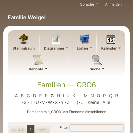
Weiter zu Hauptseite
Sprache
Anmelden
Familie Weigel
Stammbaum
Diagramme
Listen
Kalender
Berichte
Suche
Familien —
GROß
A
B
C
D
E
F
G
H
I
J
K
L
M
N
O
P
Q
R
S
T
U
V
W
X
Y
Z
.
(
…
Keine
Alle
Personen mit „
GROß
“ als Ehename einschließen
Filter
zurück
1
weiter