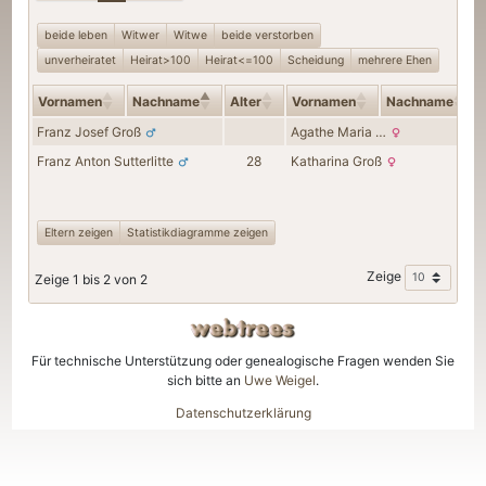
beide leben
Witwer
Witwe
beide verstorben
unverheiratet
Heirat>100
Heirat<=100
Scheidung
mehrere Ehen
Vornamen
Nachname
Alter
Vornamen
Nachname
Franz Josef
Groß
Agathe Maria
…
Franz Anton
Sutterlitte
28
Katharina
Groß
Eltern zeigen
Statistikdiagramme zeigen
Zeige
Zeige 1 bis 2 von 2
Für technische Unterstützung oder genealogische Fragen wenden Sie
sich bitte an
Uwe Weigel
.
Datenschutzerklärung