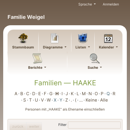
Weiter zu Hauptseite
Sprache
Anmelden
Familie Weigel
Stammbaum
Diagramme
Listen
Kalender
Berichte
Suche
Familien —
HAAKE
A
B
C
D
E
F
G
H
I
J
K
L
M
N
O
P
Q
R
S
T
U
V
W
X
Y
Z
.
(
…
Keine
Alle
Personen mit „
HAAKE
“ als Ehename einschließen
Filter
zurück
weiter