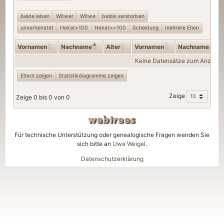
beide leben
Witwer
Witwe
beide verstorben
unverheiratet
Heirat>100
Heirat<=100
Scheidung
mehrere Ehen
Vornamen
Nachname
Alter
Vornamen
Nachname
Keine Datensätze zum Anzeige
Eltern zeigen
Statistikdiagramme zeigen
Zeige
Zeige 0 bis 0 von 0
Für technische Unterstützung oder genealogische Fragen wenden Sie
sich bitte an
Uwe Weigel
.
Datenschutzerklärung