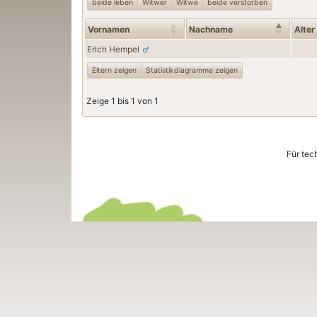
beide leben
Witwer
Witwe
beide verstorben
Vornamen
Nachname
Alter
Erich
Hempel
Eltern zeigen
Statistikdiagramme zeigen
Zeige 1 bis 1 von 1
Für tec