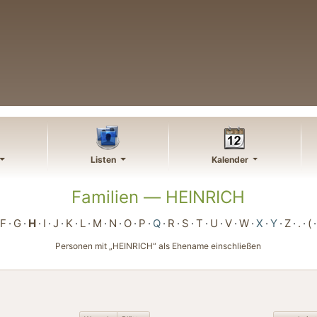
Listen
Kalender
Familien —
HEINRICH
F
G
H
I
J
K
L
M
N
O
P
Q
R
S
T
U
V
W
X
Y
Z
.
(
Personen mit „
HEINRICH
“ als Ehename einschließen