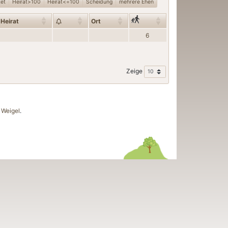
tet
Heirat>100
Heirat<=100
Scheidung
mehrere Ehen
Heirat
Ort
6
Zeige
Weigel
.