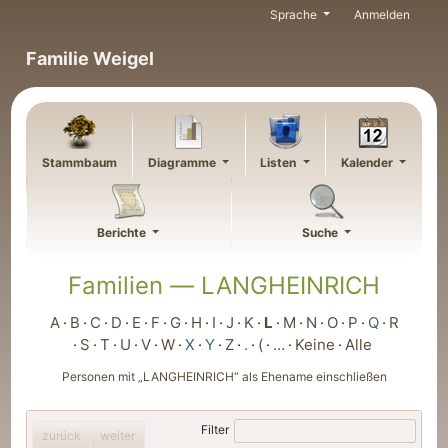
Weiter zu Hauptseite
Sprache
Anmelden
Familie Weigel
Stammbaum
Diagramme
Listen
Kalender
Berichte
Suche
Familien —
LANGHEINRICH
A
B
C
D
E
F
G
H
I
J
K
L
M
N
O
P
Q
R
S
T
U
V
W
X
Y
Z
.
(
…
Keine
Alle
Personen mit „
LANGHEINRICH
“ als Ehename einschließen
Filter
zurück
weiter