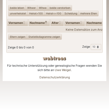
beide leben
Witwer
Witwe
beide verstorben
unverheiratet
Heirat>100
Heirat<=100
Scheidung
mehrere Ehen
Vornamen
Nachname
Alter
Vornamen
Nachname
Keine Datensätze zum Anzeige
Eltern zeigen
Statistikdiagramme zeigen
Zeige
Zeige 0 bis 0 von 0
Für technische Unterstützung oder genealogische Fragen wenden Sie
sich bitte an
Uwe Weigel
.
Datenschutzerklärung