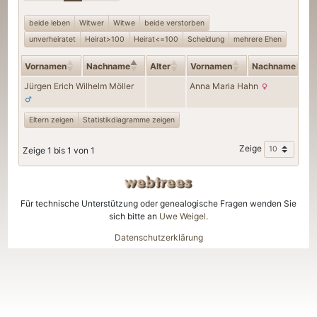
beide leben
Witwer
Witwe
beide verstorben
unverheiratet
Heirat>100
Heirat<=100
Scheidung
mehrere Ehen
Vornamen
Nachname
Alter
Vornamen
Nachname
Jürgen Erich Wilhelm
Möller
Anna Maria
Hahn
Eltern zeigen
Statistikdiagramme zeigen
Zeige
Zeige 1 bis 1 von 1
Für technische Unterstützung oder genealogische Fragen wenden Sie
sich bitte an
Uwe Weigel
.
Datenschutzerklärung