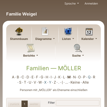
Weiter zu Hauptseite
Sprache
Anmelden
Familie Weigel
Stammbaum
Diagramme
Listen
Kalender
Berichte
Suche
Familien —
MÖLLER
A
B
C
D
E
F
G
H
I
J
K
L
M
N
O
P
Q
R
S
T
U
V
W
X
Y
Z
.
(
…
Keine
Alle
Personen mit „
MÖLLER
“ als Ehename einschließen
Filter
zurück
1
weiter