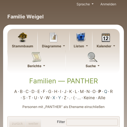
Weiter zu Hauptseite
Sprache
Anmelden
Familie Weigel
Stammbaum
Diagramme
Listen
Kalender
Berichte
Suche
Familien —
PANTHER
A
B
C
D
E
F
G
H
I
J
K
L
M
N
O
P
Q
R
S
T
U
V
W
X
Y
Z
.
(
…
Keine
Alle
Personen mit „
PANTHER
“ als Ehename einschließen
Filter
zurück
weiter