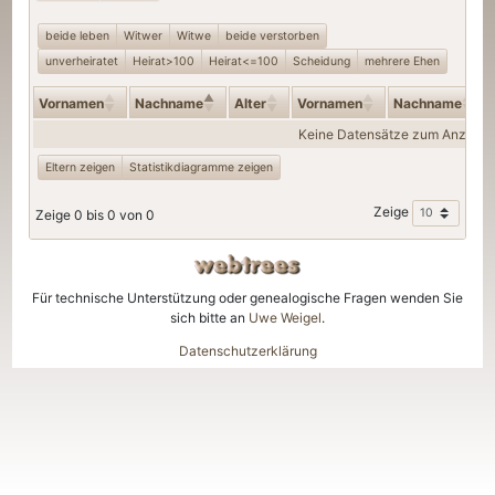
beide leben
Witwer
Witwe
beide verstorben
unverheiratet
Heirat>100
Heirat<=100
Scheidung
mehrere Ehen
Vornamen
Nachname
Alter
Vornamen
Nachname
Keine Datensätze zum Anzeige
Eltern zeigen
Statistikdiagramme zeigen
Zeige
Zeige 0 bis 0 von 0
Für technische Unterstützung oder genealogische Fragen wenden Sie
sich bitte an
Uwe Weigel
.
Datenschutzerklärung