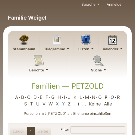
Weiter zu Hauptseite
Sprache
Anmelden
Familie Weigel
Stammbaum
Diagramme
Listen
Kalender
Berichte
Suche
Familien —
PETZOLD
A
B
C
D
E
F
G
H
I
J
K
L
M
N
O
P
Q
R
S
T
U
V
W
X
Y
Z
.
(
…
Keine
Alle
Personen mit „
PETZOLD
“ als Ehename einschließen
Filter
zurück
1
weiter