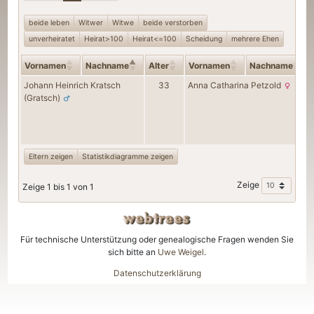
beide leben
Witwer
Witwe
beide verstorben
unverheiratet
Heirat>100
Heirat<=100
Scheidung
mehrere Ehen
Vornamen
Nachname
Alter
Vornamen
Nachname
Johann Heinrich Kratsch
33
Anna Catharina Petzold
(Gratsch)
Eltern zeigen
Statistikdiagramme zeigen
Zeige
Zeige 1 bis 1 von 1
Für technische Unterstützung oder genealogische Fragen wenden Sie
sich bitte an
Uwe Weigel
.
Datenschutzerklärung