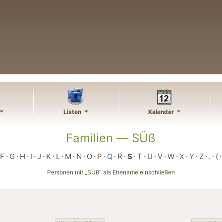
Listen
Kalender
Familien —
SÜß
F
G
H
I
J
K
L
M
N
O
P
Q
R
S
T
U
V
W
X
Y
Z
.
(
Personen mit „
SÜß
“ als Ehename einschließen