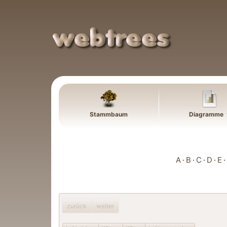
Weiter zu Hauptseite
Stammbaum
Diagramme
A
B
C
D
E
zurück
weiter