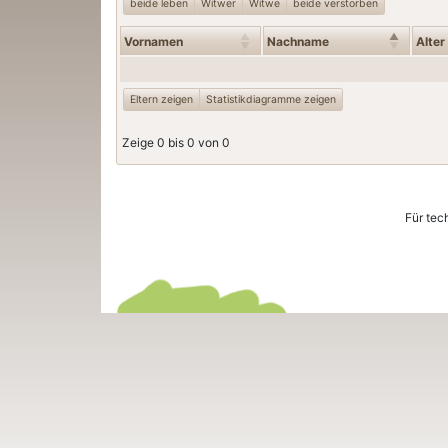
beide leben
Witwer
Witwe
beide verstorben
Vornamen
Nachname
Alter
Eltern zeigen
Statistikdiagramme zeigen
Zeige 0 bis 0 von 0
Für tec