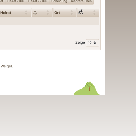
tet
Heirat>100
Heirat<=100
Scheidung
mehrere Ehen
Heirat
Ort
Zeige
Weigel
.