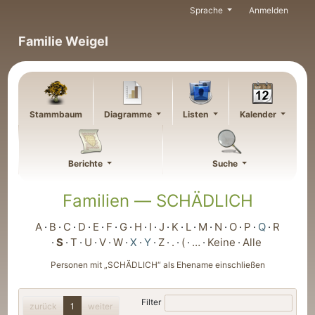
Weiter zu Hauptseite
Sprache
Anmelden
Familie Weigel
Stammbaum
Diagramme
Listen
Kalender
Berichte
Suche
Familien —
SCHÄDLICH
A
B
C
D
E
F
G
H
I
J
K
L
M
N
O
P
Q
R
S
T
U
V
W
X
Y
Z
.
(
…
Keine
Alle
Personen mit „
SCHÄDLICH
“ als Ehename einschließen
Filter
zurück
1
weiter