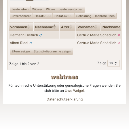
beide leben
Witwer
Witwe
beide verstorben
unverheiratet
Heirat>100
Heirat<=100
Scheidung
mehrere Ehen
Vornamen
Nachname
Alter
Vornamen
Nachname
Hermann
Dietrich
Gertrud Marie
Schädlich
Albert
Riedl
Gertrud Marie
Schädlich
Eltern zeigen
Statistikdiagramme zeigen
Zeige
Zeige 1 bis 2 von 2
Für technische Unterstützung oder genealogische Fragen wenden Sie
sich bitte an
Uwe Weigel
.
Datenschutzerklärung