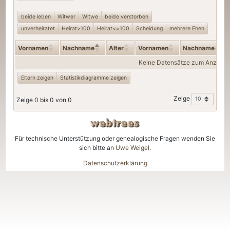
beide leben
Witwer
Witwe
beide verstorben
unverheiratet
Heirat>100
Heirat<=100
Scheidung
mehrere Ehen
Vornamen
Nachname
Alter
Vornamen
Nachname
Keine Datensätze zum Anzeige
Eltern zeigen
Statistikdiagramme zeigen
Zeige
Zeige 0 bis 0 von 0
Für technische Unterstützung oder genealogische Fragen wenden Sie
sich bitte an
Uwe Weigel
.
Datenschutzerklärung