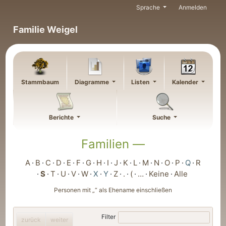
Weiter zu Hauptseite
Sprache
Anmelden
Familie Weigel
Stammbaum
Diagramme
Listen
Kalender
Berichte
Suche
Familien —
A
B
C
D
E
F
G
H
I
J
K
L
M
N
O
P
Q
R
S
T
U
V
W
X
Y
Z
.
(
…
Keine
Alle
Personen mit „
“ als Ehename einschließen
Filter
zurück
weiter