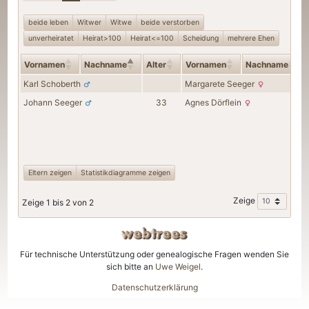
beide leben
Witwer
Witwe
beide verstorben
unverheiratet
Heirat>100
Heirat<=100
Scheidung
mehrere Ehen
Vornamen
Nachname
Alter
Vornamen
Nachname
Karl
Schoberth
Margarete
Seeger
Johann
Seeger
33
Agnes
Dörflein
Eltern zeigen
Statistikdiagramme zeigen
Zeige
Zeige 1 bis 2 von 2
Für technische Unterstützung oder genealogische Fragen wenden Sie
sich bitte an
Uwe Weigel
.
Datenschutzerklärung