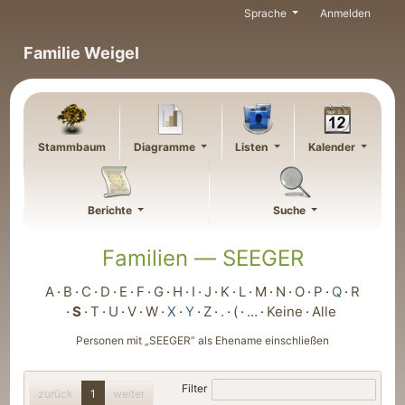
Weiter zu Hauptseite
Sprache
Anmelden
Familie Weigel
Stammbaum
Diagramme
Listen
Kalender
Berichte
Suche
Familien —
SEEGER
A
B
C
D
E
F
G
H
I
J
K
L
M
N
O
P
Q
R
S
T
U
V
W
X
Y
Z
.
(
…
Keine
Alle
Personen mit „
SEEGER
“ als Ehename einschließen
Filter
zurück
1
weiter