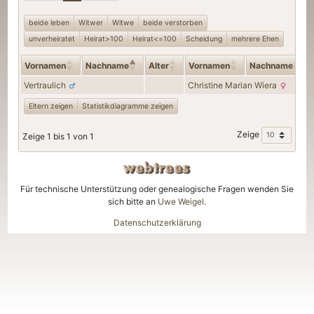
beide leben
Witwer
Witwe
beide verstorben
unverheiratet
Heirat>100
Heirat<=100
Scheidung
mehrere Ehen
Vornamen
Nachname
Alter
Vornamen
Nachname
Vertraulich
Christine Marian
Wiera
Eltern zeigen
Statistikdiagramme zeigen
Zeige
Zeige 1 bis 1 von 1
Für technische Unterstützung oder genealogische Fragen wenden Sie
sich bitte an
Uwe Weigel
.
Datenschutzerklärung