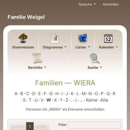
Weiter zu Hauptseite
Sprache
Anmelden
Familie Weigel
Stammbaum
Diagramme
Listen
Kalender
Berichte
Suche
Familien —
WIERA
A
B
C
D
E
F
G
H
I
J
K
L
M
N
O
P
Q
R
S
T
U
V
W
X
Y
Z
.
(
…
Keine
Alle
Personen mit „
WIERA
“ als Ehename einschließen
Filter
zurück
1
weiter