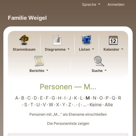
Weiter zu Hauptseite
Sprache
Anmelden
Familie Weigel
Stammbaum
Diagramme
Listen
Kalender
Berichte
Suche
Personen —
M…
A
B
C
D
E
F
G
H
I
J
K
L
M
N
O
P
Q
R
S
T
U
V
W
X
Y
Z
.
(
…
Keine
Alle
Personen mit „
M…
“ als Ehename einschließen
Die Personenliste zeigen