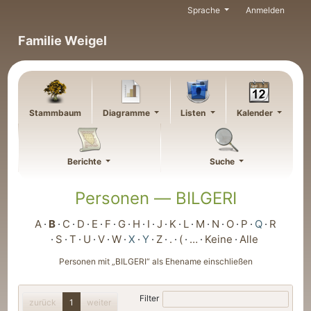
Weiter zu Hauptseite
Sprache
Anmelden
Familie Weigel
Stammbaum
Diagramme
Listen
Kalender
Berichte
Suche
Personen —
BILGERI
A
B
C
D
E
F
G
H
I
J
K
L
M
N
O
P
Q
R
S
T
U
V
W
X
Y
Z
.
(
…
Keine
Alle
Personen mit „
BILGERI
“ als Ehename einschließen
Filter
zurück
1
weiter