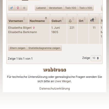
Lebend
Verstorben
Tod>100
Tod<=100
Gebu
Vornamen
Nachname
Geburt
Ort
Tod
Elisabetha
Bilgeri
1. Juni
221
11
19.
Elisabetha
Berkmann
1805
Mai
1883
Eltern zeigen
Statistikdiagramme zeigen
Zeige
Zeige 1 bis 1 von 1
Für technische Unterstützung oder genealogische Fragen wenden Sie
sich bitte an
Uwe Weigel
.
Datenschutzerklärung