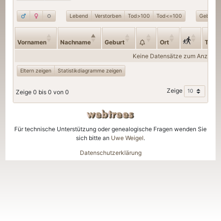
Lebend
Verstorben
Tod>100
Tod<=100
Geburt>
Vornamen
Nachname
Geburt
Ort
Tod
Keine Datensätze zum Anzeige
Eltern zeigen
Statistikdiagramme zeigen
Zeige
Zeige 0 bis 0 von 0
Für technische Unterstützung oder genealogische Fragen wenden Sie
sich bitte an
Uwe Weigel
.
Datenschutzerklärung