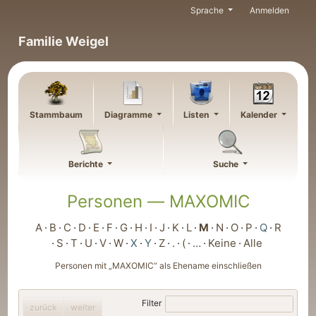
Weiter zu Hauptseite
Sprache
Anmelden
Familie Weigel
Stammbaum
Diagramme
Listen
Kalender
Berichte
Suche
Personen —
MAXOMIC
A
B
C
D
E
F
G
H
I
J
K
L
M
N
O
P
Q
R
S
T
U
V
W
X
Y
Z
.
(
…
Keine
Alle
Personen mit „
MAXOMIC
“ als Ehename einschließen
Filter
zurück
weiter