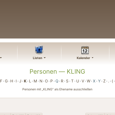
Listen
Kalender
Personen —
KLING
F
G
H
I
J
K
L
M
N
O
P
Q
R
S
T
U
V
W
X
Y
Z
.
(
Personen mit „
KLING
“ als Ehename ausschließen