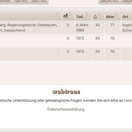
storben
Tod>100
Tod<=100
Geburt>100
Gebur
Tod
Alter
Ort
erg, Regierungsbezirk Oberbayern,
0
6. März
42
77
Augsb
n, Deutschland
1984
Schwa
0
1972
54
70
0
1972
54
70
hnische Unterstützung oder genealogische Fragen wenden Sie sich bitte an
Uwe 
Datenschutzerklärung