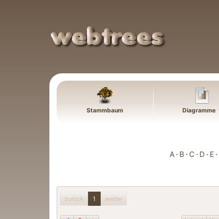
Weiter zu Hauptseite
Stammbaum
Diagramme
A
B
C
D
E
zurück
1
weiter