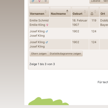
Lebend
Ver
Vornamen
Nachname
Geburt
Ort
Emilie
Schmid
18. Februar
119
Doblb
Emilie
Kling
1907
Bayer
Josef
Kling
1902
124
Josef
Kling
Josef
Kling
1902
124
Josef
Kling
Eltern zeigen
Statistikdiagramme zeigen
Zeige 1 bis 3 von 3
Für tec