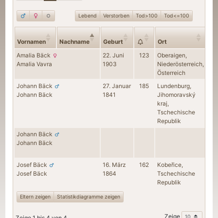
Lebend
Verstorben
Tod>100
Tod<=100
Vornamen
Nachname
Geburt
Ort
Amalia
Bäck
22. Juni
123
Oberaigen,
Amalia
Vavra
1903
Niederösterreich,
Österreich
Johann
Bäck
27. Januar
185
Lundenburg,
Johann
Bäck
1841
Jihomoravský
kraj,
Tschechische
Republik
Johann
Bäck
Johann
Bäck
Josef
Bäck
16. März
162
Kobeřice,
Josef
Bäck
1864
Tschechische
Republik
Eltern zeigen
Statistikdiagramme zeigen
Zeige
Zeige 1 bis 4 von 4