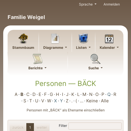
Weiter zu Hauptseite
Sprache
Anmelden
Familie Weigel
Stammbaum
Diagramme
Listen
Kalender
Berichte
Suche
Personen —
BÄCK
A
B
C
D
E
F
G
H
I
J
K
L
M
N
O
P
Q
R
S
T
U
V
W
X
Y
Z
.
(
…
Keine
Alle
Personen mit „
BÄCK
“ als Ehename einschließen
Filter
zurück
1
weiter