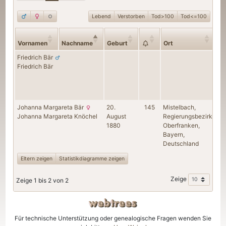
Lebend
Verstorben
Tod>100
Tod<=100
Vornamen
Nachname
Geburt
Ort
Friedrich
Bär
Friedrich
Bär
Johanna Margareta
Bär
20.
145
Mistelbach,
Johanna Margareta
Knöchel
August
Regierungsbezirk
1880
Oberfranken,
Bayern,
Deutschland
Eltern zeigen
Statistikdiagramme zeigen
Zeige
Zeige 1 bis 2 von 2
Für technische Unterstützung oder genealogische Fragen wenden Sie