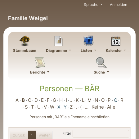
Weiter zu Hauptseite
Sprache
Anmelden
Familie Weigel
Stammbaum
Diagramme
Listen
Kalender
Berichte
Suche
Personen —
BÄR
A
B
C
D
E
F
G
H
I
J
K
L
M
N
O
P
Q
R
S
T
U
V
W
X
Y
Z
.
(
…
Keine
Alle
Personen mit „
BÄR
“ als Ehename einschließen
Filter
zurück
1
weiter