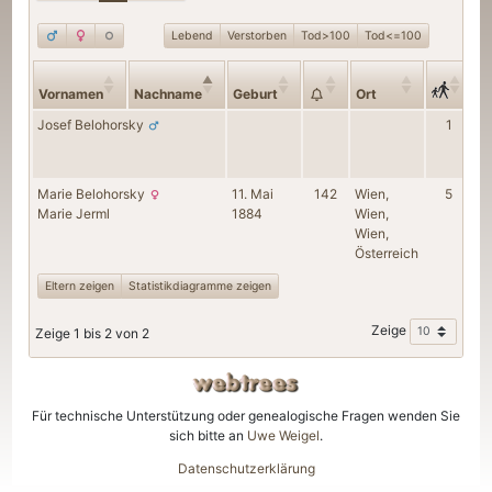
Lebend
Verstorben
Tod>100
Tod<=100
Ge
Vornamen
Nachname
Geburt
Ort
T
Josef
Belohorsky
1
Marie
Belohorsky
11. Mai
142
Wien,
5
u
Marie
Jerml
1884
Wien,
1
Wien,
Österreich
Eltern zeigen
Statistikdiagramme zeigen
Zeige
Zeige 1 bis 2 von 2
Für technische Unterstützung oder genealogische Fragen wenden Sie
sich bitte an
Uwe Weigel
.
Datenschutzerklärung