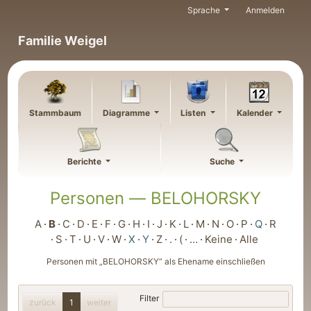
Weiter zu Hauptseite
Sprache
Anmelden
Familie Weigel
Stammbaum
Diagramme
Listen
Kalender
Berichte
Suche
Personen —
BELOHORSKY
A
B
C
D
E
F
G
H
I
J
K
L
M
N
O
P
Q
R
S
T
U
V
W
X
Y
Z
.
(
…
Keine
Alle
Personen mit „
BELOHORSKY
“ als Ehename einschließen
Filter
zurück
1
weiter