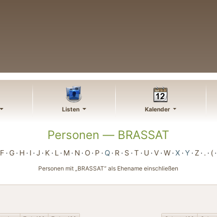
Listen
Kalender
Personen —
BRASSAT
F
G
H
I
J
K
L
M
N
O
P
Q
R
S
T
U
V
W
X
Y
Z
.
(
Personen mit „
BRASSAT
“ als Ehename einschließen