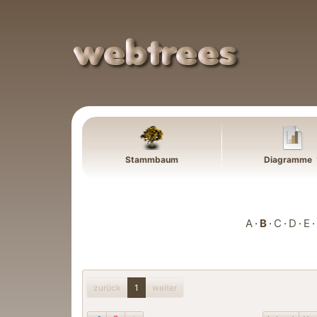
Weiter zu Hauptseite
Stammbaum
Diagramme
A
B
C
D
E
zurück
1
weiter