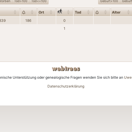
storben
Tod>100
Tod<=100
Geburt>100
Gebur
Ort
Tod
Alter
1839
186
0
1
hnische Unterstützung oder genealogische Fragen wenden Sie sich bitte an
Uwe 
Datenschutzerklärung