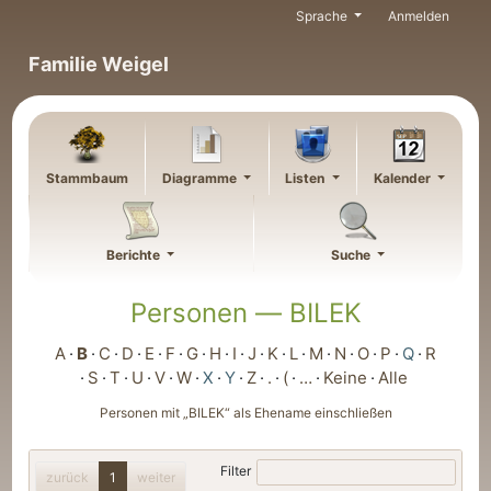
Weiter zu Hauptseite
Sprache
Anmelden
Familie Weigel
Stammbaum
Diagramme
Listen
Kalender
Berichte
Suche
Personen —
BILEK
A
B
C
D
E
F
G
H
I
J
K
L
M
N
O
P
Q
R
S
T
U
V
W
X
Y
Z
.
(
…
Keine
Alle
Personen mit „
BILEK
“ als Ehename einschließen
Filter
zurück
1
weiter