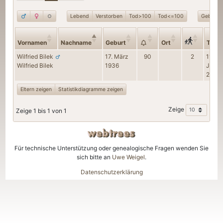
Lebend
Verstorben
Tod>100
Tod<=100
Geburt>
Vornamen
Nachname
Geburt
Ort
Tod
Wilfried
Bilek
17. März
90
2
11.
Wilfried
Bilek
1936
Juni
2025
Eltern zeigen
Statistikdiagramme zeigen
Zeige
Zeige 1 bis 1 von 1
Für technische Unterstützung oder genealogische Fragen wenden Sie
sich bitte an
Uwe Weigel
.
Datenschutzerklärung