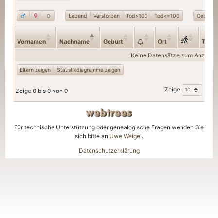
Lebend
Verstorben
Tod>100
Tod<=100
Geburt>
Vornamen
Nachname
Geburt
Ort
Tod
Keine Datensätze zum Anzeige
Eltern zeigen
Statistikdiagramme zeigen
Zeige
Zeige 0 bis 0 von 0
Für technische Unterstützung oder genealogische Fragen wenden Sie
sich bitte an
Uwe Weigel
.
Datenschutzerklärung