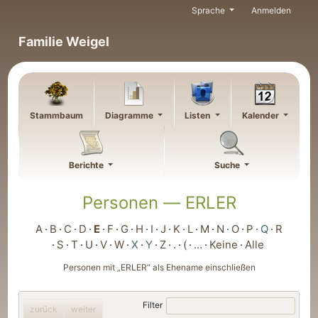
Weiter zu Hauptseite
Sprache
Anmelden
Familie Weigel
Stammbaum
Diagramme
Listen
Kalender
Berichte
Suche
Personen —
ERLER
A
B
C
D
E
F
G
H
I
J
K
L
M
N
O
P
Q
R
S
T
U
V
W
X
Y
Z
.
(
…
Keine
Alle
Personen mit „
ERLER
“ als Ehename einschließen
Filter
zurück
weiter