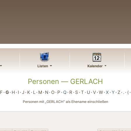
Listen
Kalender
Personen —
GERLACH
F
G
H
I
J
K
L
M
N
O
P
Q
R
S
T
U
V
W
X
Y
Z
.
(
Personen mit „
GERLACH
“ als Ehename einschließen