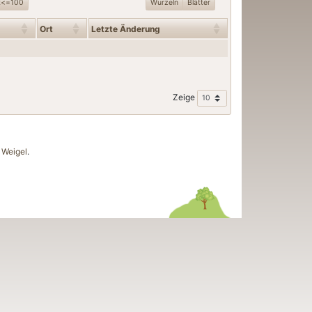
t<=100
Wurzeln
Blätter
Ort
Letzte Änderung
Zeige
Weigel
.