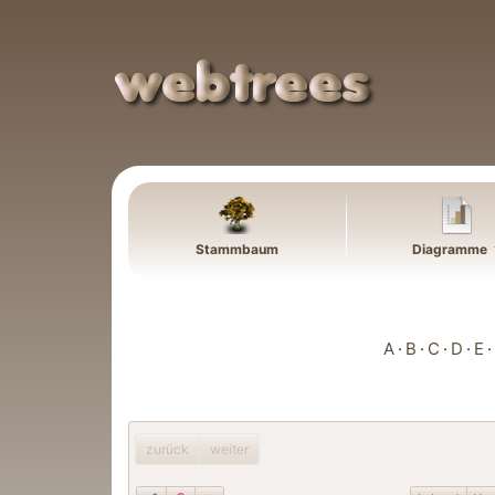
Weiter zu Hauptseite
Stammbaum
Diagramme
A
B
C
D
E
zurück
weiter