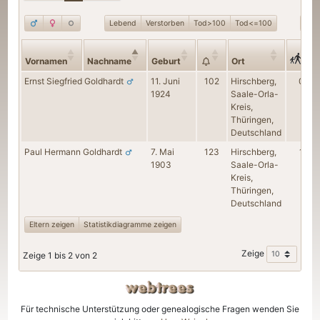
Lebend
Verstorben
Tod>100
Tod<=100
Geb
Vornamen
Nachname
Geburt
Ort
Ernst Siegfried
Goldhardt
11. Juni
102
Hirschberg,
0
1924
Saale-Orla-
Kreis,
Thüringen,
Deutschland
Paul Hermann
Goldhardt
7. Mai
123
Hirschberg,
1
1903
Saale-Orla-
Kreis,
Thüringen,
Deutschland
Eltern zeigen
Statistikdiagramme zeigen
Zeige
Zeige 1 bis 2 von 2
Für technische Unterstützung oder genealogische Fragen wenden Sie