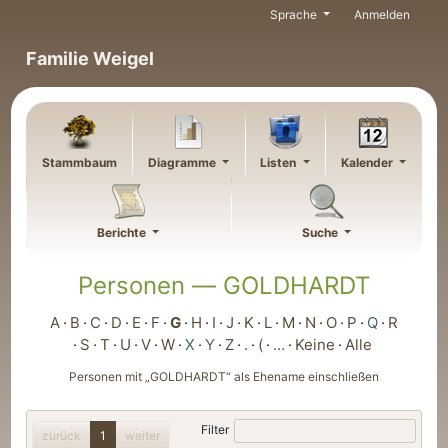
Weiter zu Hauptseite
Sprache
Anmelden
Familie Weigel
Stammbaum
Diagramme
Listen
Kalender
Berichte
Suche
Personen —
GOLDHARDT
A
B
C
D
E
F
G
H
I
J
K
L
M
N
O
P
Q
R
S
T
U
V
W
X
Y
Z
.
(
…
Keine
Alle
Personen mit „
GOLDHARDT
“ als Ehename einschließen
Filter
zurück
1
weiter