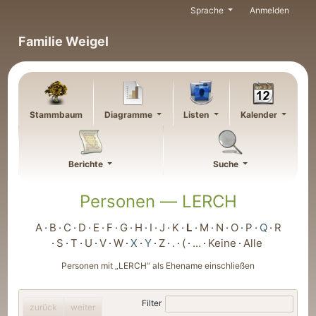
Weiter zu Hauptseite
Sprache
Anmelden
Familie Weigel
Stammbaum
Diagramme
Listen
Kalender
Berichte
Suche
Personen —
LERCH
A
B
C
D
E
F
G
H
I
J
K
L
M
N
O
P
Q
R
S
T
U
V
W
X
Y
Z
.
(
…
Keine
Alle
Personen mit „
LERCH
“ als Ehename einschließen
Filter
zurück
weiter