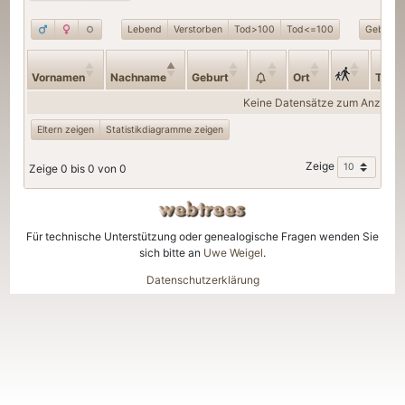
Lebend
Verstorben
Tod>100
Tod<=100
Geburt>
Vornamen
Nachname
Geburt
Ort
Tod
Keine Datensätze zum Anzeige
Eltern zeigen
Statistikdiagramme zeigen
Zeige
Zeige 0 bis 0 von 0
Für technische Unterstützung oder genealogische Fragen wenden Sie
sich bitte an
Uwe Weigel
.
Datenschutzerklärung