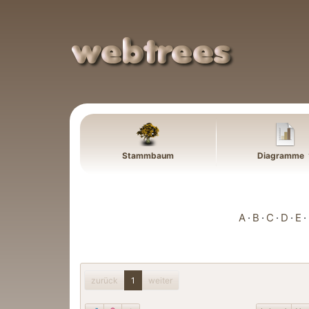
Weiter zu Hauptseite
Stammbaum
Diagramme
A
B
C
D
E
zurück
1
weiter