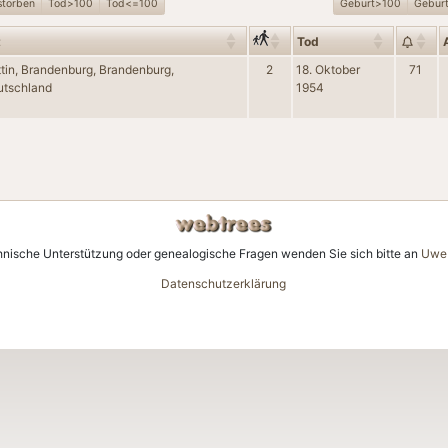
storben
Tod>100
Tod<=100
Geburt>100
Gebur
t
Tod
tin, Brandenburg, Brandenburg,
2
18. Oktober
71
utschland
1954
hnische Unterstützung oder genealogische Fragen wenden Sie sich bitte an
Uwe 
Datenschutzerklärung