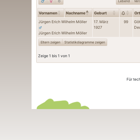
Lebend
Ver
Vornamen
Nachname
Geburt
Or
Jürgen Erich Wilhelm
Möller
17. März
99
Göt
1927
De
Jürgen Erich Wilhelm
Möller
Eltern zeigen
Statistikdiagramme zeigen
Zeige 1 bis 1 von 1
Für tec