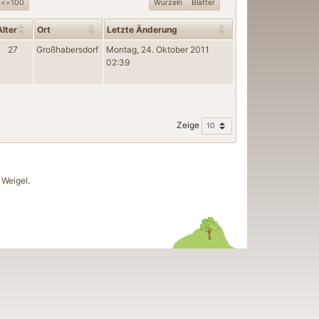
t<=100
Wurzeln
Blätter
Alter
Ort
Letzte Änderung
27
Großhabersdorf
Montag, 24. Oktober 2011
02:39
Zeige
Weigel
.