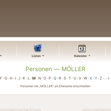
Listen
Kalender
Personen —
MÖLLER
F
G
H
I
J
K
L
M
N
O
P
Q
R
S
T
U
V
W
X
Y
Z
.
(
Personen mit „
MÖLLER
“ als Ehename einschließen