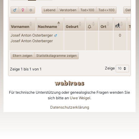
Lebend
Verstorben
Tod>100
Tod<=100
Geburt>
Vornamen
Nachname
Geburt
Ort
Tod
Josef Anton
Osterberger
0
Josef Anton
Osterberger
Eltern zeigen
Statistikdiagramme zeigen
Zeige
Zeige 1 bis 1 von 1
Für technische Unterstützung oder genealogische Fragen wenden Sie
sich bitte an
Uwe Weigel
.
Datenschutzerklärung