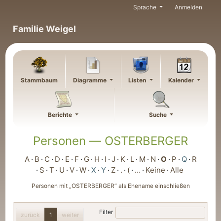
Weiter zu Hauptseite
Sprache
Anmelden
Familie Weigel
Stammbaum
Diagramme
Listen
Kalender
Berichte
Suche
Personen —
OSTERBERGER
A
B
C
D
E
F
G
H
I
J
K
L
M
N
O
P
Q
R
S
T
U
V
W
X
Y
Z
.
(
…
Keine
Alle
Personen mit „
OSTERBERGER
“ als Ehename einschließen
Filter
zurück
1
weiter